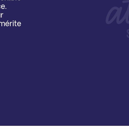
e.
r
mérite